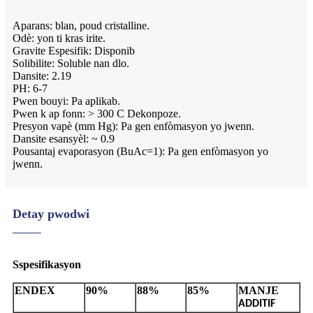
Aparans: blan, poud cristalline.
Odè: yon ti kras irite.
Gravite Espesifik: Disponib
Solibilite: Soluble nan dlo.
Dansite: 2.19
PH: 6-7
Pwen bouyi: Pa aplikab.
Pwen k ap fonn: > 300 C Dekonpoze.
Presyon vapè (mm Hg): Pa gen enfòmasyon yo jwenn.
Dansite esansyèl: ~ 0.9
Pousantaj evaporasyon (BuAc=1): Pa gen enfòmasyon yo
jwenn.
Detay pwodwi
S
spesifikasyon
ENDEX
90%
88%
85%
MANJE
ADDITIF