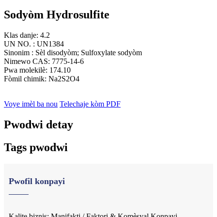
Sodyòm Hydrosulfite
Klas danje: 4.2
UN NO. : UN1384
Sinonim : Sèl disodyòm; Sulfoxylate sodyòm
Nimewo CAS: 7775-14-6
Pwa molekilè: 174.10
Fòmil chimik: Na2S2O4
Voye imèl ba nou
Telechaje kòm PDF
Pwodwi detay
Tags pwodwi
Pwofil konpayi
Kalite biznis: Manifakti / Faktori & Komèsyal Konpayi