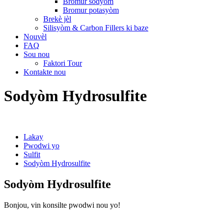
Bromur sodyòm
Bromur potasyòm
Brekè jèl
Silisyòm & Carbon Fillers ki baze
Nouvèl
FAQ
Sou nou
Faktori Tour
Kontakte nou
Sodyòm Hydrosulfite
Lakay
Pwodwi yo
Sulfit
Sodyòm Hydrosulfite
Sodyòm Hydrosulfite
Bonjou, vin konsilte pwodwi nou yo!