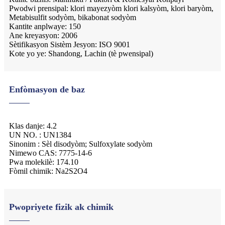
Pwodwi prensipal: klori mayezyòm klori kalsyòm, klori baryòm,
Metabisulfit sodyòm, bikabonat sodyòm
Kantite anplwaye: 150
Ane kreyasyon: 2006
Sètifikasyon Sistèm Jesyon: ISO 9001
Kote yo ye: Shandong, Lachin (tè pwensipal)
Enfòmasyon de baz
Klas danje: 4.2
UN NO. : UN1384
Sinonim : Sèl disodyòm; Sulfoxylate sodyòm
Nimewo CAS: 7775-14-6
Pwa molekilè: 174.10
Fòmil chimik: Na2S2O4
Pwopriyete fizik ak chimik