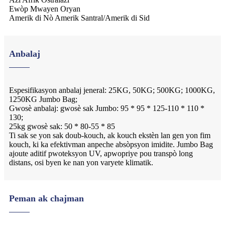
Ewòp Mwayen Oryan
Amerik di Nò Amerik Santral/Amerik di Sid
Anbalaj
Espesifikasyon anbalaj jeneral: 25KG, 50KG; 500KG; 1000KG,
1250KG Jumbo Bag;
Gwosè anbalaj: gwosè sak Jumbo: 95 * 95 * 125-110 * 110 *
130;
25kg gwosè sak: 50 * 80-55 * 85
Ti sak se yon sak doub-kouch, ak kouch ekstèn lan gen yon fim
kouch, ki ka efektivman anpeche absòpsyon imidite. Jumbo Bag
ajoute aditif pwoteksyon UV, apwopriye pou transpò long
distans, osi byen ke nan yon varyete klimatik.
Peman ak chajman