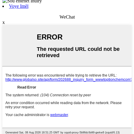
Voye Imèl
WeChat
x