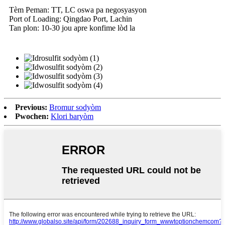
Tèm Peman: TT, LC oswa pa negosyasyon
Port of Loading: Qingdao Port, Lachin
Tan plon: 10-30 jou apre konfime lòd la
Previous:
Bromur sodyòm
Pwochen:
Klori baryòm