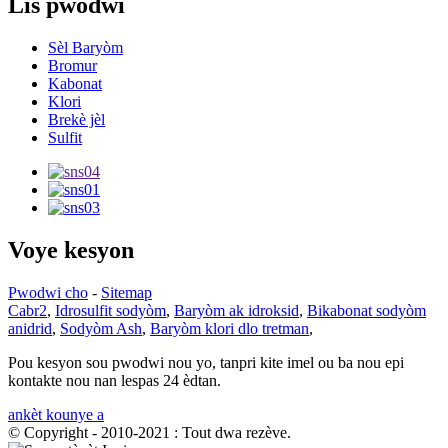
Lis pwodwi
Sèl Baryòm
Bromur
Kabonat
Klori
Brekè jèl
Sulfit
Voye kesyon
Pwodwi cho
-
Sitemap
Cabr2
,
Idrosulfit sodyòm
,
Baryòm ak idroksid
,
Bikabonat sodyòm
anidrid
,
Sodyòm Ash
,
Baryòm klori dlo tretman
,
Pou kesyon sou pwodwi nou yo, tanpri kite imel ou ba nou epi
kontakte nou nan lespas 24 èdtan.
ankèt kounye a
© Copyright - 2010-2021 : Tout dwa rezève.