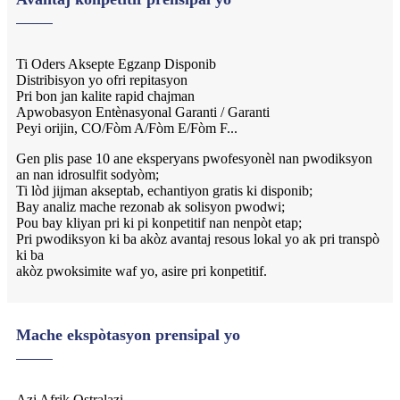
Ti Oders Aksepte Egzanp Disponib
Distribisyon yo ofri repitasyon
Pri bon jan kalite rapid chajman
Apwobasyon Entènasyonal Garanti / Garanti
Peyi orijin, CO/Fòm A/Fòm E/Fòm F...
Gen plis pase 10 ane eksperyans pwofesyonèl nan pwodiksyon
an nan idrosulfit sodyòm;
Ti lòd jijman akseptab, echantiyon gratis ki disponib;
Bay analiz mache rezonab ak solisyon pwodwi;
Pou bay kliyan pri ki pi konpetitif nan nenpòt etap;
Pri pwodiksyon ki ba akòz avantaj resous lokal yo ak pri transpò
ki ba
akòz pwoksimite waf yo, asire pri konpetitif.
Mache ekspòtasyon prensipal yo
Azi Afrik Ostralazi