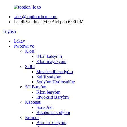
sales@toptionchem.com
Lendi-Vandredi 7:00 AM pou 6:00 PM
English
Lakay
Pwodwi yo
Klori
Klori kalsyòm
Klori mayezyòm
Sulfit
Metabisulfit sodyòm
Sulfit sodyòm
Sodyòm Hydrosulfite
Sèl Baryòm
Klori baryòm
Idwoksid Baryòm
Kabonat
Soda Ash
Bikabonat sodyòm
Bromur
Bromur kalsyòm