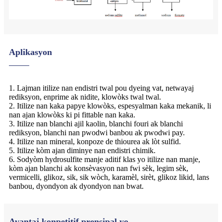
Aplikasyon
1. Lajman itilize nan endistri twal pou dyeing vat, netwayaj
rediksyon, enprime ak nidite, klowòks twal twal.
2. Itilize nan kaka papye klowòks, espesyalman kaka mekanik, li
nan ajan klowòks ki pi fittable nan kaka.
3. Itilize nan blanchi ajil kaolin, blanchi fouri ak blanchi
rediksyon, blanchi nan pwodwi banbou ak pwodwi pay.
4. Itilize nan mineral, konpoze de thiourea ak lòt sulfid.
5. Itilize kòm ajan diminye nan endistri chimik.
6. Sodyòm hydrosulfite manje aditif klas yo itilize nan manje,
kòm ajan blanchi ak konsèvasyon nan fwi sèk, legim sèk,
vermicelli, glikoz, sik, sik wòch, karamèl, sirèt, glikoz likid, lans
banbou, dyondyon ak dyondyon nan bwat.
Avantaj konpetitif prensipal yo