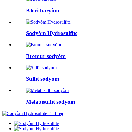
Klori baryòm
Sodyòm Hydrosulfite
Bromur sodyòm
Sulfit sodyòm
Metabisulfit sodyòm