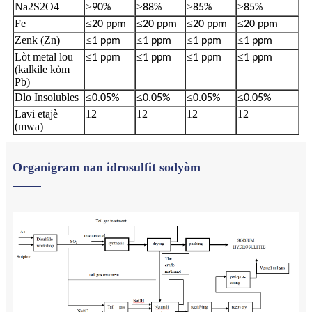
Na2S2O4
≥
≥
≥
≥
90%
88%
85%
85%
Fe
≤
≤
≤
≤
20 ppm
20 ppm
20 ppm
20 ppm
Zenk (Zn)
≤
≤
≤
≤
1 ppm
1 ppm
1 ppm
1 ppm
Lòt metal lou
≤
≤
≤
≤
1 ppm
1 ppm
1 ppm
1 ppm
(kalkile kòm
Pb)
Dlo Insolubles
≤
≤
≤
≤
0.05%
0.05%
0.05%
0.05%
Lavi etajè
12
12
12
12
(mwa)
Organigram nan idrosulfit sodyòm