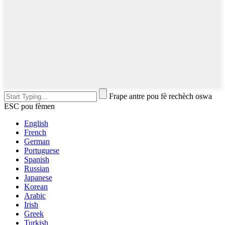
Frape antre pou fè rechèch oswa
ESC pou fèmen
English
French
German
Portuguese
Spanish
Russian
Japanese
Korean
Arabic
Irish
Greek
Turkish