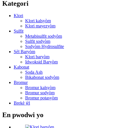
Kategori
Klori
Klori kalsyòm
Klori mayezyòm
Sulfit
Metabisulfit sodyòm
Sulfit sodyòm
Sodyòm Hydrosulfite
Sèl Baryòm
Klori baryòm
Idwoksid Baryòm
Kabonat
Soda Ash
Bikabonat sodyòm
Bromur
Bromur kalsyòm
Bromur sodyòm
Bromur potasyòm
Brekè jèl
En pwodwi yo