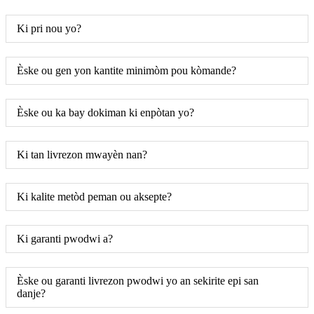
Ki pri nou yo?
Èske ou gen yon kantite minimòm pou kòmande?
Èske ou ka bay dokiman ki enpòtan yo?
Ki tan livrezon mwayèn nan?
Ki kalite metòd peman ou aksepte?
Ki garanti pwodwi a?
Èske ou garanti livrezon pwodwi yo an sekirite epi san
danje?