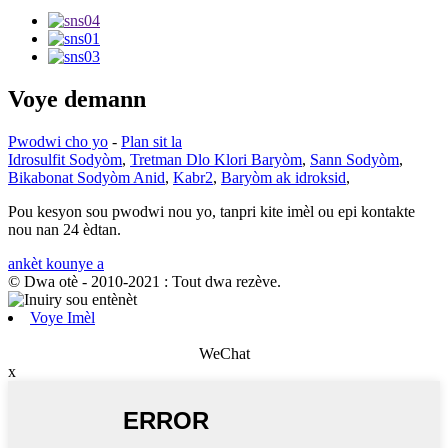
Voye demann
Pwodwi cho yo
-
Plan sit la
Idrosulfit Sodyòm
,
Tretman Dlo Klori Baryòm
,
Sann Sodyòm
,
Bikabonat Sodyòm Anid
,
Kabr2
,
Baryòm ak idroksid
,
Pou kesyon sou pwodwi nou yo, tanpri kite imèl ou epi kontakte
nou nan 24 èdtan.
ankèt kounye a
© Dwa otè - 2010-2021 : Tout dwa rezève.
Voye Imèl
WeChat
x