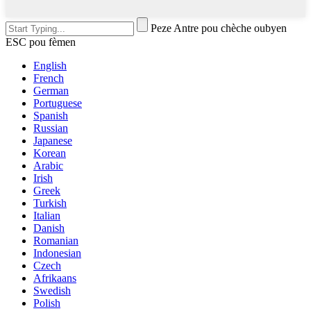
Peze Antre pou chèche oubyen
ESC pou fèmen
English
French
German
Portuguese
Spanish
Russian
Japanese
Korean
Arabic
Irish
Greek
Turkish
Italian
Danish
Romanian
Indonesian
Czech
Afrikaans
Swedish
Polish