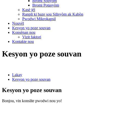
Bromi Sodyòm
Bromi Potasyòm
Kasè jèl
Ranpli ki baze sou Silisyòm ak Kabòn
Pwodwi Mikrokapsil
Nouvèl
Kesyon yo poze souvan
Konsènan nou
Vizit faktori
Kontakte nou
Kesyon yo poze souvan
Lakay
Kesyon yo poze souvan
Kesyon yo poze souvan
Bonjou, vin konsilte pwodwi nou yo!