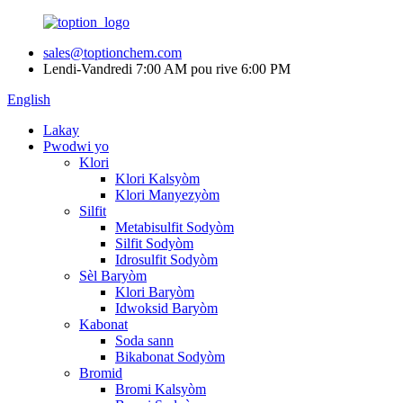
sales@toptionchem.com
Lendi-Vandredi 7:00 AM pou rive 6:00 PM
English
Lakay
Pwodwi yo
Klori
Klori Kalsyòm
Klori Manyezyòm
Silfit
Metabisulfit Sodyòm
Silfit Sodyòm
Idrosulfit Sodyòm
Sèl Baryòm
Klori Baryòm
Idwoksid Baryòm
Kabonat
Soda sann
Bikabonat Sodyòm
Bromid
Bromi Kalsyòm