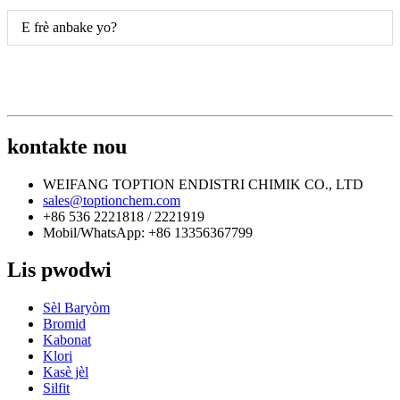
E frè anbake yo?
kontakte nou
WEIFANG TOPTION ENDISTRI CHIMIK CO., LTD
sales@toptionchem.com
+86 536 2221818 / 2221919
Mobil/WhatsApp: +86 13356367799
Lis pwodwi
Sèl Baryòm
Bromid
Kabonat
Klori
Kasè jèl
Silfit