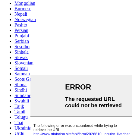
Mongolian
Burmese
Nepali
Norwegian
Pashto
Persian
Punjabi
Serbian
Sesotho
Sinhala
Slovak
Slovenian
Somali
Samoan
Scots Gaelic
Shona
Sindhi
Sundanese
Swahili
Tajik
Tamil
Telugu
Thai
Ukrainian
Urdu