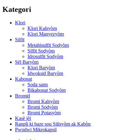
Kategori
Klori
Klori Kalsyòm
Klori Manyezyòm
Silfit
Metabisulfit Sodyòm
Silfit Sodyòm
Idrosulfit Sodyòm
Sèl Baryòm
Klori Baryòm
Idwoksid Baryòm
Kabonat
Soda sann
Bikabonat Sodyòm
Bromid
Bromi Kalsyòm
Bromi Sodyòm
Bromi Potasyòm
Kasè jèl
Ranpli ki baze sou Silisyòm ak Kabòn
Pwodwi Mikrokapsil