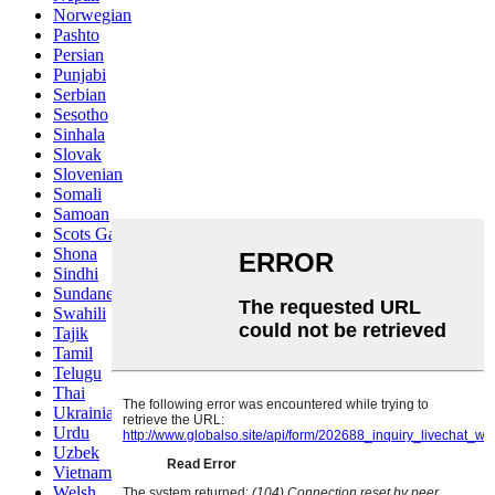
Norwegian
Pashto
Persian
Punjabi
Serbian
Sesotho
Sinhala
Slovak
Slovenian
Somali
Samoan
Scots Gaelic
Shona
Sindhi
Sundanese
Swahili
Tajik
Tamil
Telugu
Thai
Ukrainian
Urdu
Uzbek
Vietnamese
Welsh