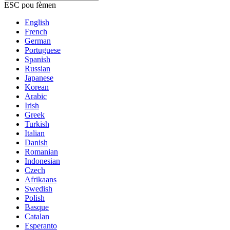
ESC pou fèmen
English
French
German
Portuguese
Spanish
Russian
Japanese
Korean
Arabic
Irish
Greek
Turkish
Italian
Danish
Romanian
Indonesian
Czech
Afrikaans
Swedish
Polish
Basque
Catalan
Esperanto