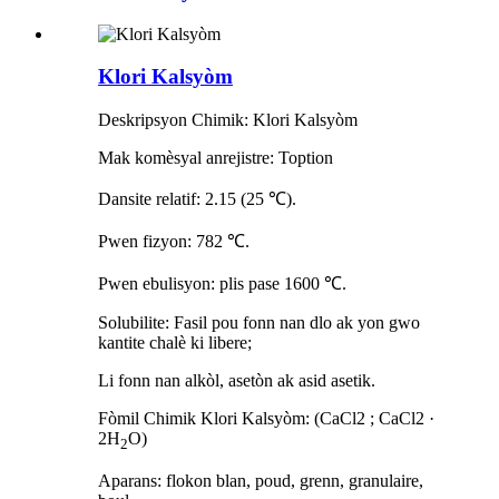
Klori Kalsyòm
Deskripsyon Chimik: Klori Kalsyòm
Mak komèsyal anrejistre: Toption
Dansite relatif: 2.15 (25 ℃).
Pwen fizyon: 782 ℃.
Pwen ebulisyon: plis pase 1600 ℃.
Solubilite: Fasil pou fonn nan dlo ak yon gwo
kantite chalè ki libere;
Li fonn nan alkòl, asetòn ak asid asetik.
Fòmil Chimik Klori Kalsyòm: (CaCl2 ; CaCl2 ·
2H
O)
2
Aparans: flokon blan, poud, grenn, granulaire,