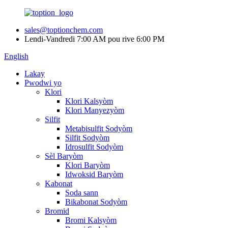
sales@toptionchem.com
Lendi-Vandredi 7:00 AM pou rive 6:00 PM
English
Lakay
Pwodwi yo
Klori
Klori Kalsyòm
Klori Manyezyòm
Silfit
Metabisulfit Sodyòm
Silfit Sodyòm
Idrosulfit Sodyòm
Sèl Baryòm
Klori Baryòm
Idwoksid Baryòm
Kabonat
Soda sann
Bikabonat Sodyòm
Bromid
Bromi Kalsyòm