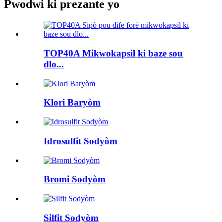
Pwodwi ki prezante yo
TOP40A Mikwokapsil ki baze sou
dlo...
Klori Baryòm
Idrosulfit Sodyòm
Bromi Sodyòm
Silfit Sodyòm