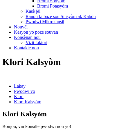
Bromi Sodyòm
Bromi Potasyòm
Kasè jèl
Ranpli ki baze sou Silisyòm ak Kabòn
Pwodwi Mikrokapsil
Nouvèl
Kesyon yo poze souvan
Konsènan nou
Vizit faktori
Kontakte nou
Klori Kalsyòm
Lakay
Pwodwi yo
Klori
Klori Kalsyòm
Klori Kalsyòm
Bonjou, vin konsilte pwodwi nou yo!