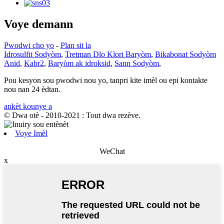
Voye demann
Pwodwi cho yo
-
Plan sit la
Idrosulfit Sodyòm
,
Tretman Dlo Klori Baryòm
,
Bikabonat Sodyòm
Anid
,
Kabr2
,
Baryòm ak idroksid
,
Sann Sodyòm
,
Pou kesyon sou pwodwi nou yo, tanpri kite imèl ou epi kontakte
nou nan 24 èdtan.
ankèt kounye a
© Dwa otè - 2010-2021 : Tout dwa rezève.
Voye Imèl
WeChat
x