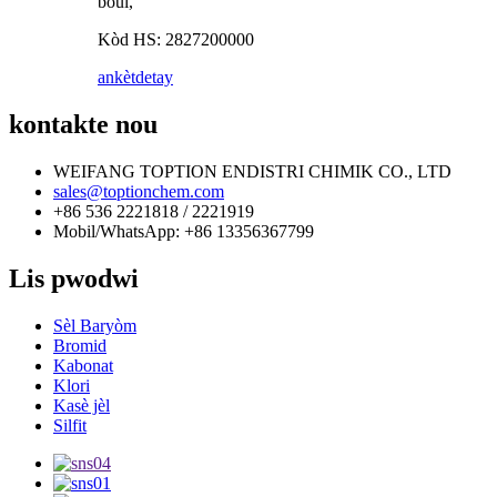
boul,
Kòd HS: 2827200000
ankèt
detay
kontakte nou
WEIFANG TOPTION ENDISTRI CHIMIK CO., LTD
sales@toptionchem.com
+86 536 2221818 / 2221919
Mobil/WhatsApp: +86 13356367799
Lis pwodwi
Sèl Baryòm
Bromid
Kabonat
Klori
Kasè jèl
Silfit